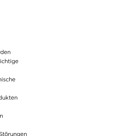
rden
ichtige
mische
odukten
en
 Störungen