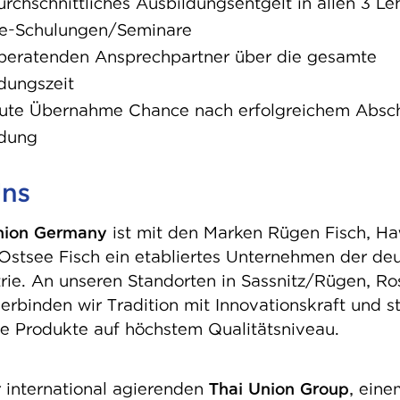
rchschnittliches Ausbildungsentgelt in allen 3 Le
e-Schu­lun­gen/Semi­nare
beratenden Ansprechpartner über die gesamte
dungszeit
ute Übernahme Chance nach erfolgreichem Absch
ldung
Uns
nion Germany
ist mit den Marken Rügen Fisch, Ha
 Ostsee Fisch ein etabliertes Unternehmen der de
trie. An unseren Standorten in Sassnitz/Rügen, R
rbinden wir Tradition mit Innovationskraft und s
e Produkte auf höchstem Qualitätsniveau.
r international agierenden
Thai Union Group
, eine