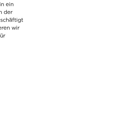
in ein
n der
schäftigt
ren wir
ür