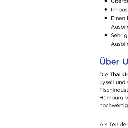
Überdu
Inhous
Einen 
Ausbil
Sehr g
Ausbi
Über 
Die
Thai U
Lysell und
Fischindus
Hamburg ve
hochwertig
Als Teil de