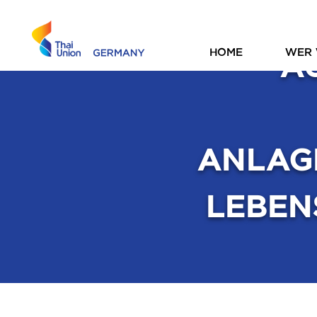
A
HOME
WER 
ANLAG
LEBEN