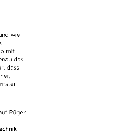
und wie
k
ob mit
enau das
r, dass
her,
rnster
uf Rügen
echnik