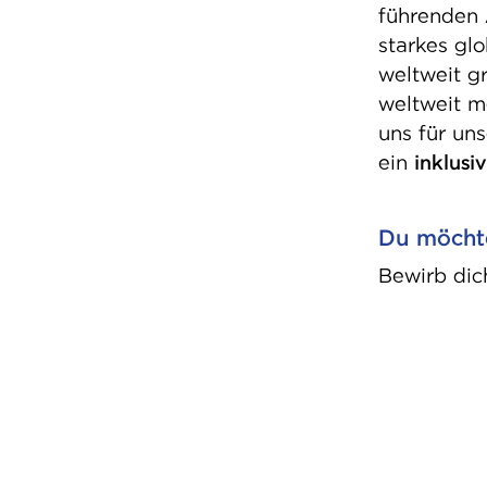
führenden
starkes gl
weltweit g
weltweit m
uns für un
ein
inklusi
Du möchte
Bewirb dic