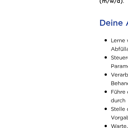
(m/w/d)
.
Deine A
Lerne 
Abfüll
Steuer
Parame
Verarb
Behan
Führe 
durch
Stelle
Vorgab
Warte,