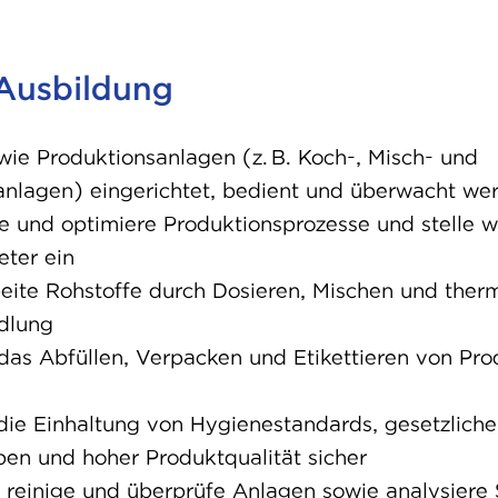
us­bil­dung
wie Produktionsanlagen (z.
B. Koch-, Misch- und
anlagen) eingerichtet, bedient und überwacht we
e und optimiere Produktionsprozesse und stelle w
ter ein
eite Rohstoffe durch Dosieren, Mischen und ther
dlung
das Abfüllen, Verpacken und Etikettieren von Pr
 die Einhaltung von Hygienestandards, gesetzlich
en und hoher Produktqualität sicher
 reinige und überprüfe Anlagen sowie analysiere