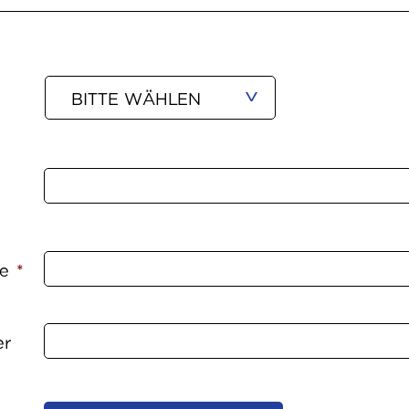
e
*
er