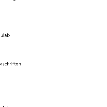
ul
ab
rschriften