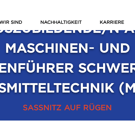
USZUBILDENDE/N A
WIR SIND
NACHHALTIGKEIT
KARRIERE
MASCHINEN- UND
ENFÜHRER SCHWE
SMITTELTECHNIK (
SASSNITZ AUF RÜGEN
ZURÜCK ZUR ÜBERSICHT