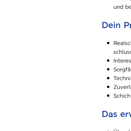
und be
Dein Pr
Real
sc
schlus
Inter
es
Sorgfä
Tech
ni
Zuverl
Schich
Das er