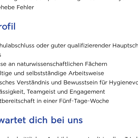
hebe Fehler
ofil
hul
ab
schluss oder guter qua
li
fi
zie
ren
der Haupt
sch
s
se an natur
wis
sen
schaft
li
chen Fächern
ltige und selbstständige Arbeitsweise
sches Ver
ständ
nis und
Bewusstsein für Hygienevo
ässigkeit, Teamgeist und Engagement
tbereitschaft in einer Fünf-Tage-Woche
wartet dich bei uns