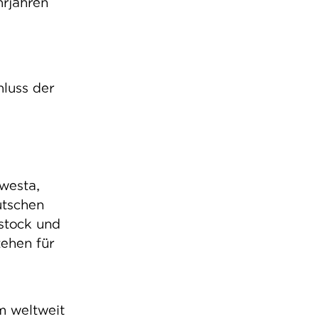
hrjahren
luss der
westa,
utschen
ostock und
tehen für
m weltweit